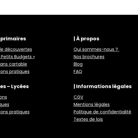
s primaires
| À propos
de découvertes
Qui sommes-nous ?
 Petits Budgets »
Nos brochures
sans cartable
Blog
ions pratiques
FAQ
ges – Lycées
| Informations légales
ions
CGV
ques
Mentions légales
ions pratiques
Politique de confidentialité
Textes de lois