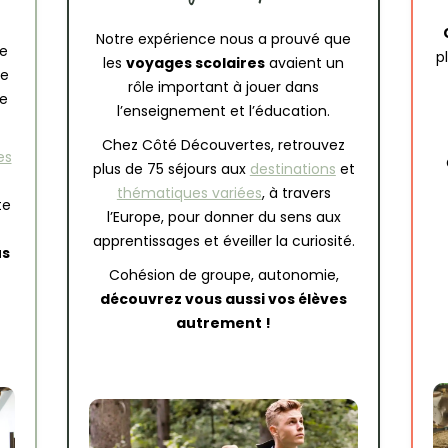
Notre expérience nous a prouvé que
e
p
les
voyages scolaires
avaient un
le
rôle important à jouer dans
le
l’enseignement et l’éducation.
Chez Côté Découvertes, retrouvez
es
plus de 75 séjours aux
destinations
et
thématiques variées
, à travers
te
l’Europe, pour donner du sens aux
apprentissages et éveiller la curiosité.
us
Cohésion de groupe, autonomie,
découvrez vous aussi vos élèves
autrement !