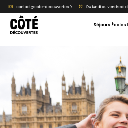
Du lundi au vendredi d
contact@cote-decouvertes.fr
Séjours Écoles