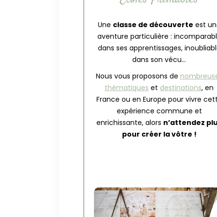
Une
classe de découverte
est un
aventure particulière : incomparab
dans ses apprentissages, inoubliab
dans son vécu…
Nous vous proposons de
nombreus
thématiques
et
destinations
, en
France ou en Europe pour vivre cet
expérience commune et
enrichissante, alors
n’attendez pl
pour créer la vôtre !