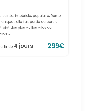
le sainte, impériale, populaire, Rome
 unique : elle fait partie du cercle
treint des plus vieilles villes du
nde....
299
€
4
jour
s
partir de