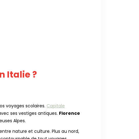
 Italie ?
nos voyages scolaires.
Capitale
vec ses vestiges antiques.
Florence
euses Alpes.
ntre nature et culture. Plus au nord,
contournable de tout voyages