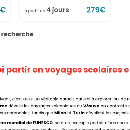
€
279
€
4
jour
s
à partir de
e recherche
 partir en voyages scolaires en
vant, c’est aussi un véritable paradis naturel à explorer lors de 
ome
dévoile les paysages volcaniques du
Vésuve
en contraste a
ues imprenables, tandis que
Milan
et
Turin
dévoilent les majestu
ine mondial de l’UNESCO
, sont un exemple parfait d’harmonie e
es panoramas spectaculaires, figurant également comme un in