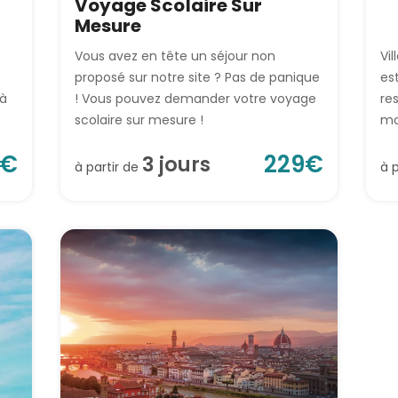
Voyage Scolaire Sur
Mesure
Vous avez en tête un séjour non
Vil
proposé sur notre site ? Pas de panique
est
là
! Vous pouvez demander votre voyage
res
scolaire sur mesure !
mo
€
229
€
3
jour
s
à partir de
à 