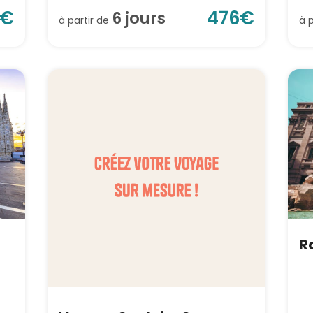
€
476
€
6
jour
s
à partir de
à 
Ro