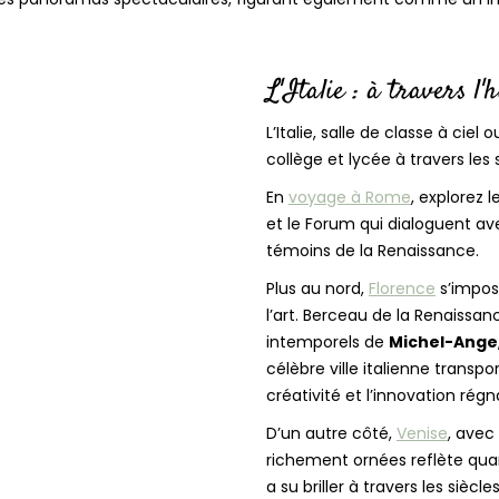
L'Italie : à travers l'h
L’Italie, salle de classe à ciel
collège et lycée à travers les 
En
voyage à Rome
, explorez 
et le Forum qui dialoguent ave
témoins de la Renaissance.
Plus au nord,
Florence
s’impos
l’art. Berceau de la Renaissanc
intemporels de
Michel-Ange
célèbre ville italienne transp
créativité et l’innovation rég
D’un autre côté,
Venise
, avec
richement ornées reflète quan
a su briller à travers les siècles