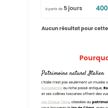
400
5
jour
s
à partir de
Aucun résultat pour cett
Pourquoi
Patrimoine naturel Italien
L’Italie n’est pas seulement un musée vi
européenne
au riche passé antique,
R
et ses collines toscanes offrent des v
Les Cinque Terre
, classées au
patrimo
vous trouverez le
lac de Côme,
avec s