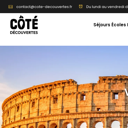
Du lundi au vendredi d
contact@cote-decouvertes.fr
Séjours Écoles