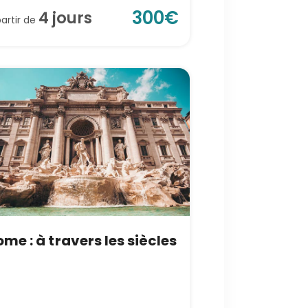
300
€
4
jour
s
partir de
me : à travers les siècles