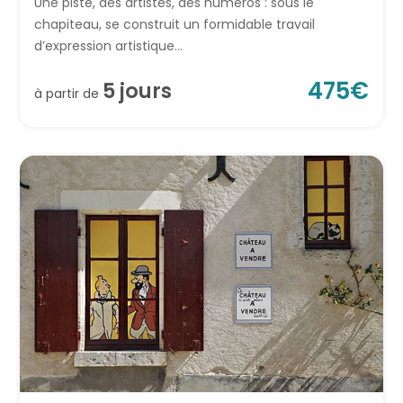
Une piste, des artistes, des numéros : sous le
chapiteau, se construit un formidable travail
d’expression artistique...
475
€
5
jour
s
à partir de