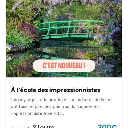
À l’école des impressionnistes
Les paysages et le quotidien sur les bords de Seine
ont fasciné bien des peintres du mouvement
impressionniste. Inventifs...
300
€
3
jour
s