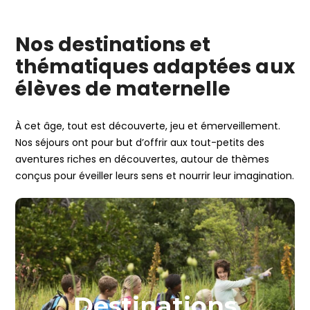
Nos destinations et
thématiques adaptées aux
élèves de maternelle
À cet âge, tout est découverte, jeu et émerveillement.
Nos séjours ont pour but d’offrir aux tout-petits des
aventures riches en découvertes, autour de thèmes
conçus pour éveiller leurs sens et nourrir leur imagination.
Destinations 🚌
Mer, montagne, campagne, ville… Explorez tous nos
séjours par destinations, spécialement conçus pour
Destinations