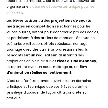
reconnus au monde. C’est là que Côté Découvertes
organise une
classe de découvertes unique pour les
primaires
.
Les élèves assistent à des
projections de courts
métrages en compétition
sélectionnés pour les
jeunes publics, votent pour décerner le prix des écoles,
et participent à des ateliers de création : écriture de
scénario, pixellisation, effets spéciaux, montage,
tournage avec des caméras professionnelles. Ils
rencontrent un réalisateur
, assistent à des
projections en plein air sur les
rives du lac d’Annecy
,
et repartent avec un court métrage ou un
film
d’animation réalisé collectivement
.
C’est une fenêtre grande ouverte sur un domaine
artistique et technique que vos élèves auront le
privilège
d’aborder de façon ultra concrète et
pratique.