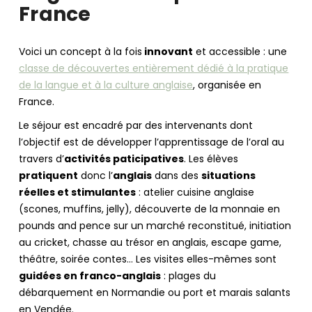
France
Voici un concept à la fois
innovant
et accessible : une
classe de découvertes entièrement dédié à la pratique
de la langue et à la culture anglaise
, organisée en
France.
Le séjour est encadré par des intervenants dont
l’objectif est de développer l’apprentissage de l’oral au
travers d’
activités paticipatives
. Les élèves
pratiquent
donc l’
anglais
dans des
situations
réelles et stimulantes
: atelier cuisine anglaise
(scones, muffins, jelly), découverte de la monnaie en
pounds and pence sur un marché reconstitué, initiation
au cricket, chasse au trésor en anglais, escape game,
théâtre, soirée contes… Les visites elles-mêmes sont
guidées en franco-anglais
: plages du
débarquement en Normandie ou port et marais salants
en Vendée.